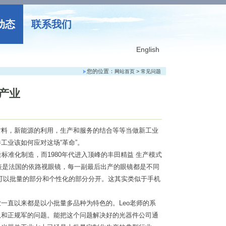
动态
联系我们
English
您的位置：
>
网站首页
常见问题
产业
材料，新能源的利用，生产和服务的结合等等当做新工业
工业该如何应对这场“革命”。
批量标准化制造，而1980年代进入顶峰的丰田精益 生产模式
表是法国的依路视眼镜，每一副最后出产的眼镜都是不同
可以批量的部分和个性化的部分分开。这其实类似于手机
一直以来都是以小批量多品种为特色的。Leo老师的系
队和正规军的
问题
。能把这个
问题
解决好的光器件
公司
通