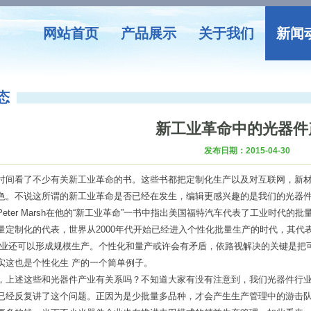
网站首页
产品展示
关于我们
新闻
态
新工业革命中的光器件
发布日期：2015-04-30
时间看了不少有关新工业革命的书。这些书都把定制化生产以及对互联网，新
色。不说这所谓的新工业革命是否已经在发生，编辑更感兴趣的是我们的光器件
eter Marsh在他的“新工业革命”一书中指出美国福特汽车代表了工业时代的
量定制化的代表，世界从2000年代开始已经进入个性化批量生产的时代，其代
企业还可以形成规模生产。个性化和量产或许会有矛盾，依路视解决的关键是把
实这也是个性化生 产的一个简单例子。
，上述这些和光器件产业有关系吗？不知道大家有没有注意到，我们光器件行业
已经反复讲了这个
问题
。正因为是少批量多品种，才会产生生产管理中的游击