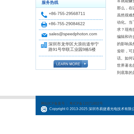
常就能赚
服务热线
那么，在
+86-755-29568711
虽然很难
动化。当
+86-755-29084622
求？现有
sales@speedphoton.com
编辑和许
深圳市龙华区大浪街道华宁
的影响虽
路91号华联工业园9栋5楼
耸听，可
话。如何
世界著名
到底靠的
网站ICP备案号：
粤ICP备12071802号
Copyright © 2013-2025 深圳市易捷通光电技术有