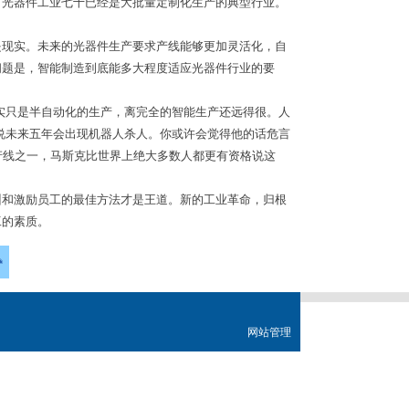
，光器件工业七十已经是大批量定制化生产的典型行业。
是现实。未来的光器件生产要求产线能够更加灵活化，自
问题
是，智能制造到底能多大程度适应光器件行业的要
实只是半自动化的生产，离完全的智能生产还远得很。人
说未来五年会出现机器人杀人。你或许会觉得他的话危言
能产线之一，马斯克比世界上绝大多数人都更有资格说这
训和激励员工的最佳方法才是王道。新的工业革命，归根
工的素质。
网站管理