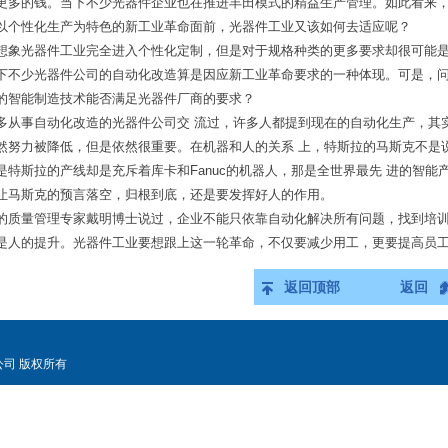
更多的钱。当下不少光器件企业也在推进丰田模式的精益生产管理。如此看来
以个性化生产为特色的新工业革命面前，光器件工业又该如何去适应呢？
想象光器件工业完全进入个性化定制，但是对于规格种类的更多要求却很可能
下不少光器件
公司
的自动化改造算是因应新工业革命要求的一种体现。可是，
的智能制造技术能否满足光器件厂商的要求？
多从事自动化改造的光器件
公司
交 流过，许多人都提到现在的自动化生产，其
然努力被降低，但是依然很重要。在机器和人的关系 上，特斯拉的马斯克不是
是特斯拉的产线却是充斥着库卡和Fanuc的机器人，那是全世界最先 进的智
让马斯克的预言落空，归根到底，还是要发挥好人的作用。
的质量管理专家戴明博士说过，企业不能只依靠自动化解决所有
问题
，找到培
是人的提升。光器件工业要想跟上这一轮革命，不仅要减少用工，更要提高员
返回顶部
返回
限公司 版权所有