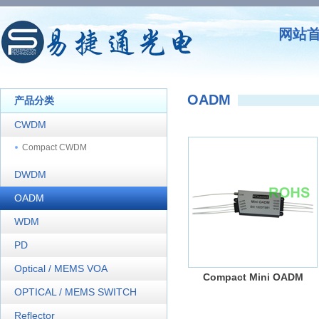
网站
OADM
产品分类
CWDM
Compact CWDM
DWDM
OADM
WDM
PD
Optical / MEMS VOA
Compact Mini OADM
OPTICAL / MEMS SWITCH
Reflector