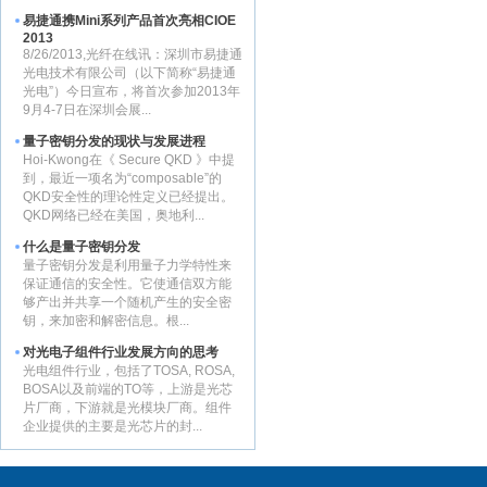
易捷通携Mini系列产品首次亮相CIOE
2013
8/26/2013,光纤在线讯：深圳市易捷通
光电技术有限公司（以下简称“易捷通
光电”）今日宣布，将首次参加2013年
9月4-7日在深圳会展...
量子密钥分发的现状与发展进程
Hoi-Kwong在《 Secure QKD 》中提
到，最近一项名为“composable”的
QKD安全性的理论性定义已经提出。
QKD网络已经在美国，奥地利...
什么是量子密钥分发
量子密钥分发是利用量子力学特性来
保证通信的安全性。它使通信双方能
够产出并共享一个随机产生的安全密
钥，来加密和解密信息。根...
对光电子组件行业发展方向的思考
光电组件行业，包括了TOSA, ROSA,
BOSA以及前端的TO等，上游是光芯
片厂商，下游就是光模块厂商。组件
企业提供的主要是光芯片的封...