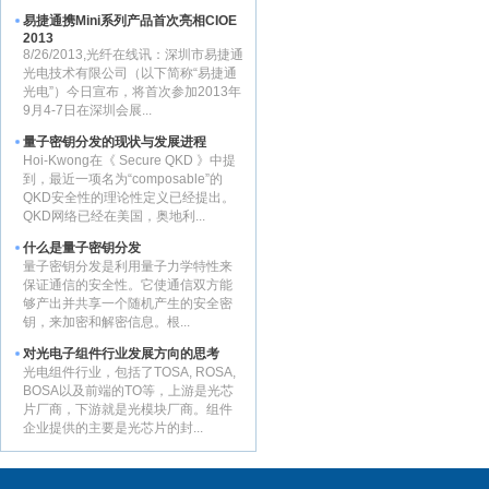
易捷通携Mini系列产品首次亮相CIOE
2013
8/26/2013,光纤在线讯：深圳市易捷通
光电技术有限公司（以下简称“易捷通
光电”）今日宣布，将首次参加2013年
9月4-7日在深圳会展...
量子密钥分发的现状与发展进程
Hoi-Kwong在《 Secure QKD 》中提
到，最近一项名为“composable”的
QKD安全性的理论性定义已经提出。
QKD网络已经在美国，奥地利...
什么是量子密钥分发
量子密钥分发是利用量子力学特性来
保证通信的安全性。它使通信双方能
够产出并共享一个随机产生的安全密
钥，来加密和解密信息。根...
对光电子组件行业发展方向的思考
光电组件行业，包括了TOSA, ROSA,
BOSA以及前端的TO等，上游是光芯
片厂商，下游就是光模块厂商。组件
企业提供的主要是光芯片的封...