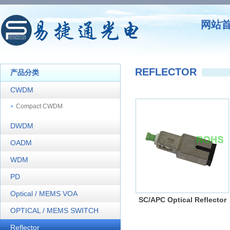
网站
REFLECTOR
产品分类
CWDM
Compact CWDM
DWDM
OADM
WDM
PD
Optical / MEMS VOA
SC/APC Optical Reflector
OPTICAL / MEMS SWITCH
Reflector