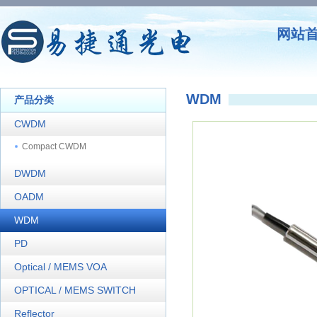
网站
WDM
产品分类
CWDM
Compact CWDM
DWDM
OADM
WDM
PD
Optical / MEMS VOA
OPTICAL / MEMS SWITCH
Reflector