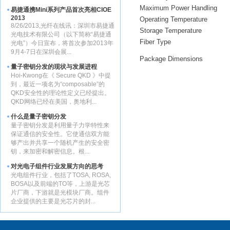
Maximum Power Handling
易捷通携Mini系列产品首次亮相CIOE
2013
Operating Temperature
8/26/2013,光纤在线讯：深圳市易捷通
Storage Temperature
光电技术有限公司（以下简称“易捷通
Fiber Type
光电”）今日宣布，将首次参加2013年
9月4-7日在深圳会展...
Package Dimensions
量子密钥分发的现状与发展进程
Hoi-Kwong在《 Secure QKD 》中提
到，最近一项名为“composable”的
QKD安全性的理论性定义已经提出。
QKD网络已经在美国，奥地利...
什么是量子密钥分发
量子密钥分发是利用量子力学特性来
保证通信的安全性。它使通信双方能
够产出并共享一个随机产生的安全密
钥，来加密和解密信息。根...
对光电子组件行业发展方向的思考
光电组件行业，包括了TOSA, ROSA,
BOSA以及前端的TO等，上游是光芯
片厂商，下游就是光模块厂商。组件
企业提供的主要是光芯片的封...