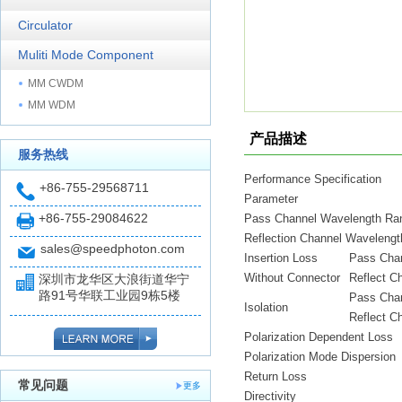
Circulator
Muliti Mode Component
MM CWDM
MM WDM
产品描述
服务热线
Performance Specification
+86-755-29568711
Parameter
+86-755-29084622
Pass Channel Wavelength Ra
Reflection Channel Waveleng
sales@speedphoton.com
Insertion Loss
Pass Cha
Without Connector
Reflect C
深圳市龙华区大浪街道华宁
路91号华联工业园9栋5楼
Pass Cha
Isolation
Reflect C
Polarization Dependent Loss
Polarization Mode Dispersion
Return Loss
常见问题
更多
Directivity