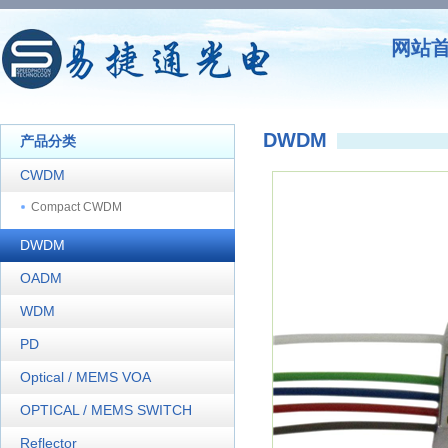
网站
DWDM
产品分类
CWDM
Compact CWDM
DWDM
OADM
WDM
PD
Optical / MEMS VOA
OPTICAL / MEMS SWITCH
Reflector