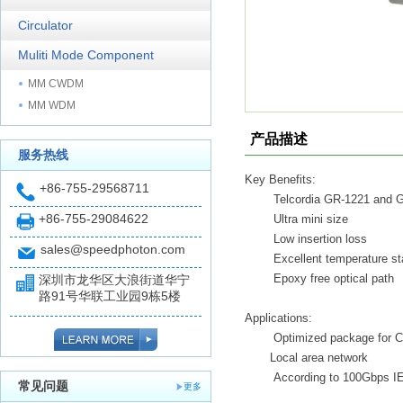
Circulator
Muliti Mode Component
MM CWDM
MM WDM
产品描述
服务热线
Key Benefits:
+86-755-29568711
Telcordia GR-1221 and 
+86-755-29084622
Ultra mini size
Low insertion loss
sales@speedphoton.com
Excellent temperature sta
Epoxy free optical path
深圳市龙华区大浪街道华宁
路91号华联工业园9栋5楼
Applications:
Optimized package for C
Local area network
According to 100Gbps I
常见问题
更多