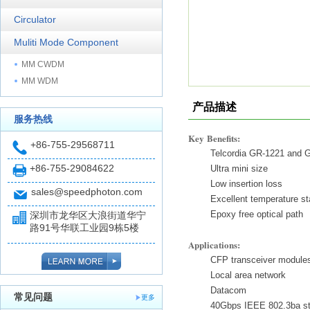
Circulator
Muliti Mode Component
MM CWDM
MM WDM
产品描述
服务热线
Key Benefits:
+86-755-29568711
Telcordia GR-1221 and 
+86-755-29084622
Ultra mini size
Low insertion loss
sales@speedphoton.com
Excellent temperature sta
Epoxy free optical path
深圳市龙华区大浪街道华宁
路91号华联工业园9栋5楼
Applications:
CFP transceiver module
Local area network
Datacom
常见问题
更多
40Gbps IEEE 802.3ba s