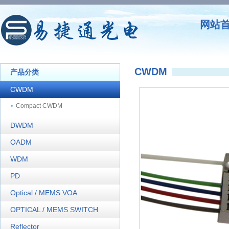
网站
CWDM
产品分类
CWDM
Compact CWDM
DWDM
OADM
WDM
PD
Optical / MEMS VOA
OPTICAL / MEMS SWITCH
Reflector