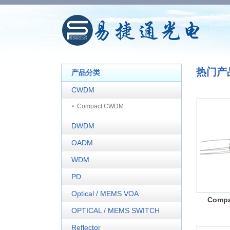
热门产
产品分类
CWDM
Compact CWDM
DWDM
OADM
WDM
PD
Optical / MEMS VOA
Compa
OPTICAL / MEMS SWITCH
Reflector