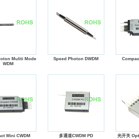
oton Muliti Mode
Speed Photon DWDM
Compac
WDM
ct Mini CWDM
多通道CWDM PD
光开关 Opti