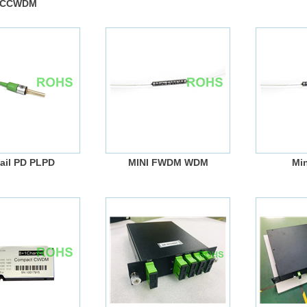
CCWDM
tail PD PLPD
MINI FWDM WDM
Mi