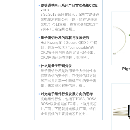
易捷通携Mini系列产品首次亮相CIOE
2013
8/26/2013,光纤在线讯：深圳市易捷通
光电技术有限公司（以下简称“易捷通
光电”）今日宣布，将首次参加2013年
9月4-7日在深圳会展...
量子密钥分发的现状与发展进程
Hoi-Kwong在《 Secure QKD 》中提
到，最近一项名为“composable”的
QKD安全性的理论性定义已经提出。
QKD网络已经在美国，奥地利...
什么是量子密钥分发
Pig
量子密钥分发是利用量子力学特性来
保证通信的安全性。它使通信双方能
够产出并共享一个随机产生的安全密
钥，来加密和解密信息。根...
对光电子组件行业发展方向的思考
光电组件行业，包括了TOSA, ROSA,
BOSA以及前端的TO等，上游是光芯
片厂商，下游就是光模块厂商。组件
企业提供的主要是光芯片的封...