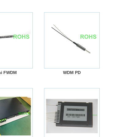
ni FWDM
WDM PD